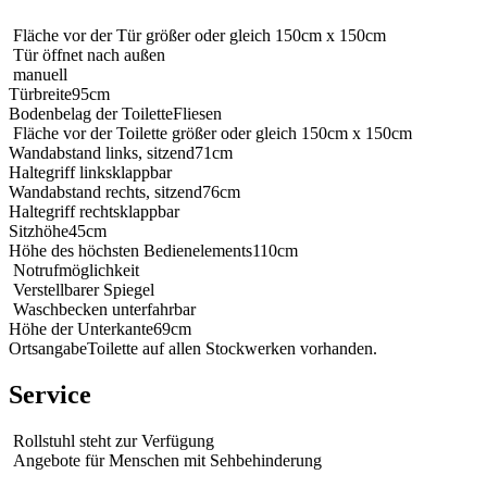
Fläche vor der Tür größer oder gleich 150cm x 150cm
Tür öffnet nach außen
manuell
Türbreite
95cm
Bodenbelag der Toilette
Fliesen
Fläche vor der Toilette größer oder gleich 150cm x 150cm
Wandabstand links, sitzend
71cm
Haltegriff links
klappbar
Wandabstand rechts, sitzend
76cm
Haltegriff rechts
klappbar
Sitzhöhe
45cm
Höhe des höchsten Bedienelements
110cm
Notrufmöglichkeit
Verstellbarer Spiegel
Waschbecken unterfahrbar
Höhe der Unterkante
69cm
Ortsangabe
Toilette auf allen Stockwerken vorhanden.
Service
Rollstuhl steht zur Verfügung
Angebote für Menschen mit Sehbehinderung