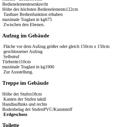
Bedienelemente
senkrecht
Höhe des höchsten Bedienelements
122cm
Tastbare Bedienfunktion erhaben
maximale Traglast in kg
675
Zwischen den Ebenen.
Aufzug im Gebäude
Fläche vor dem Aufzug größer oder gleich 150cm x 150cm
geschlossener Aufzug
Selbstruf
Türbreite
110cm
maximale Traglast in kg
1900
Zur Ausstellung.
Treppe im Gebäude
Höhe der Stufen
18cm
Kanten der Stufen taktil
Handlauf
links und rechts
Bodenbelag der Stufen
PVC/Kunststoff
Erdgeschoss
Toilette